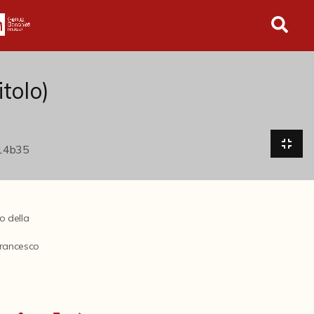
in tutto l'archivio
tolo)
ro della
Francesco