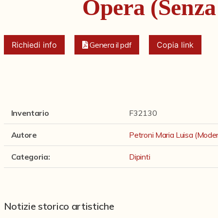
Opera (Senza 
Richiedi info
Genera il pdf
Copia link
Inventario
F32130
Autore
Petroni Maria Luisa (Mod
Categoria
:
Dipinti
Notizie storico artistiche