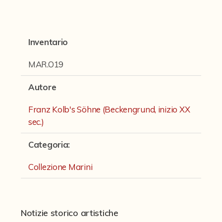
Fondi archivistici e raccolte documentarie
Fondi Fotografici
Inventario
Fotografia e Nuovi Media
Manoscritti
MAR.O19
Sculture
Autore
Stampe
Franz Kolb's Söhne (Beckengrund, inizio XX
Strumenti Musicali
sec.)
Collezione Marini
Categoria
:
Collezione Scala
Collezione Marini
Collezione Tagliavini
Collezione Tamminga
Notizie storico artistiche
Miscellanea Strumenti Musicali