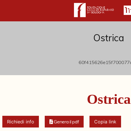
Ostrica
Ostrica
Richiedi info
Genera il pdf
Copia link