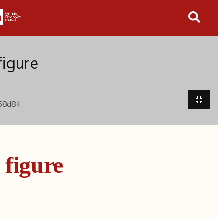
in tutto l'archivio
figure
 figure