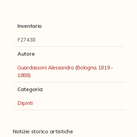
Fondi archivistici e raccolte documentarie
Fondi Fotografici
Inventario
Fotografia e Nuovi Media
Manoscritti
F27438
Sculture
Autore
Stampe
Guardassoni Alessandro (Bologna, 1819 -
Strumenti Musicali
1888)
Testi a Stampa
Categoria
:
virtual tour
Dipinti
Il progetto Digital Humanities
Notizie storico artistiche