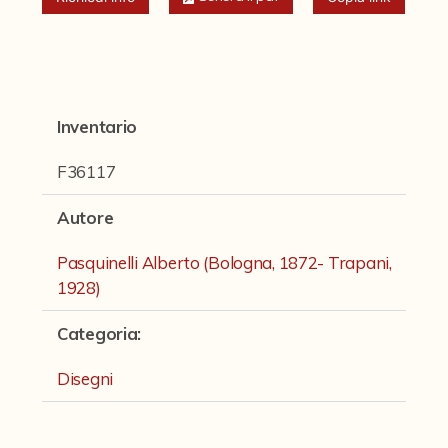
Fondi archivistici e raccolte documentarie
Fondi Fotografici
Fotografia e Nuovi Media
Manoscritti
Inventario
Sculture
F36117
Stampe
Autore
Strumenti Musicali
Pasquinelli Alberto (Bologna, 1872- Trapani,
Testi a Stampa
1928)
virtual tour
Categoria
:
Disegni
Il progetto Digital Humanities