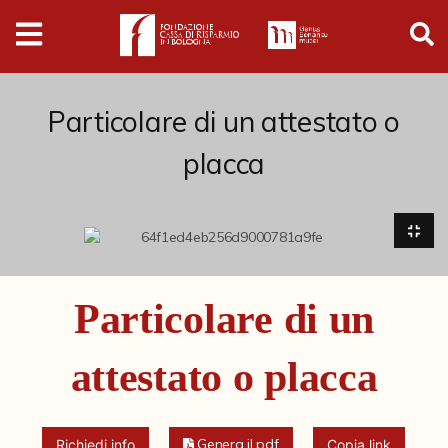
Digital
Humanities
Donazioni
Particolare di un attestato o
placca
Pubblicazioni
Collezioni
Arti Applicate
Particolare di un
Cataloghi storici
attestato o placca
Dipinti
Disegni
Genera il pdf
Richiedi info
Copia link