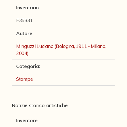
Fondi archivistici e raccolte documentarie
Inventario
Fondi Fotografici
F35331
Fotografia e Nuovi Media
Autore
Manoscritti
Minguzzi Luciano (Bologna, 1911 - Milano,
Sculture
2004)
Stampe
Categoria
:
Strumenti Musicali
Stampe
Testi a Stampa
virtual tour
Notizie storico artistiche
Il progetto Digital Humanities
Inventore