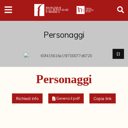
Digital
Humanities
Donazioni
Personaggi
Pubblicazioni
Collezioni
Personaggi
Arti Applicate
Cataloghi storici
Genera il pdf
Richiedi info
Copia link
Dipinti
Disegni