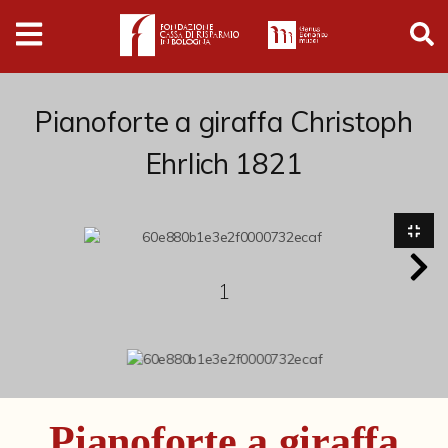
Digital
Humanities
Donazioni
Pianoforte a giraffa Christoph
Ehrlich 1821
Pubblicazioni
Collezioni
1
Arti Applicate
Cataloghi storici
Dipinti
Disegni
Pianoforte a giraffa