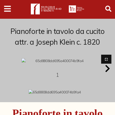
Digital
Humanities
Donazioni
Pianoforte in tavolo da cucito
attr. a Joseph Klein c. 1820
Pubblicazioni
Collezioni
1
Arti Applicate
Cataloghi storici
Dipinti
Disegni
Pianoforte in tavolo