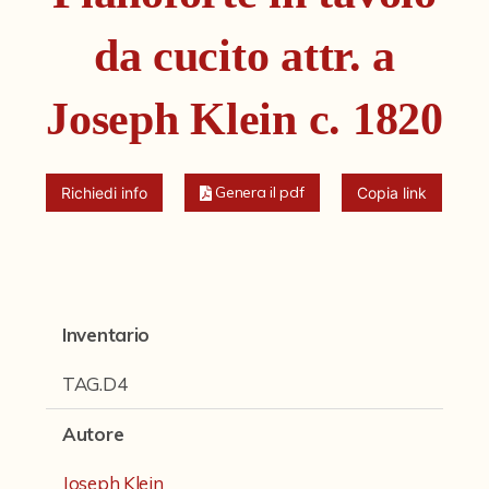
Fondi archivistici e raccolte documentarie
da cucito attr. a
Fondi Fotografici
Fotografia e Nuovi Media
Joseph Klein c. 1820
Manoscritti
Sculture
Genera il pdf
Richiedi info
Copia link
Stampe
Strumenti Musicali
Collezione Marini
Inventario
Collezione Scala
TAG.D4
Collezione Tagliavini
Autore
Collezione Tamminga
Miscellanea Strumenti Musicali
Joseph Klein