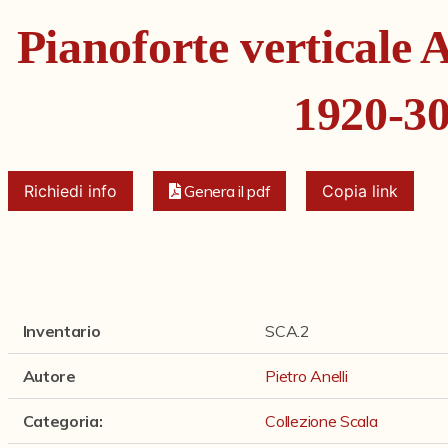
Pianoforte verticale A
1920-3
Richiedi info
Genera il pdf
Copia link
Inventario
SCA.2
Autore
Pietro Anelli
Categoria
:
Collezione Scala