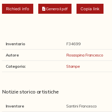
Richiedi info
Genera il pdf
Copia link
Inventario
F34699
Autore
Rosaspina Francesco
Categoria
:
Stampe
Notizie storico artistiche
Inventore
Santini Francesco