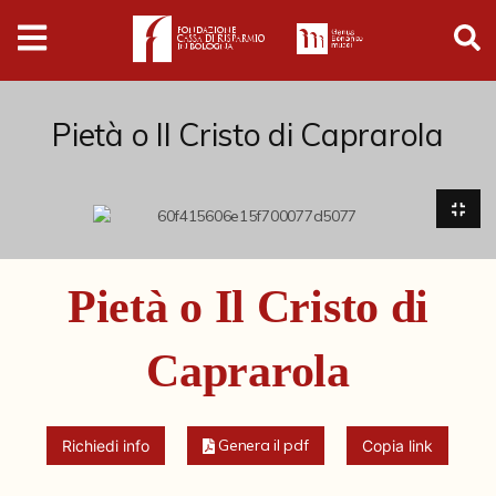
Digital
Humanities
Donazioni
Pietà o Il Cristo di Caprarola
Pubblicazioni
Collezioni
Pietà o Il Cristo di
Arti Applicate
Caprarola
Cataloghi storici
Dipinti
Genera il pdf
Richiedi info
Copia link
Disegni