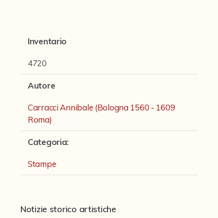
Fondi archivistici e raccolte documentarie
Fondi Fotografici
Inventario
Fotografia e Nuovi Media
Manoscritti
4720
Sculture
Autore
Stampe
Carracci Annibale (Bologna 1560 - 1609
Strumenti Musicali
Roma)
Testi a Stampa
Categoria
:
virtual tour
Stampe
Il progetto Digital Humanities
Notizie storico artistiche