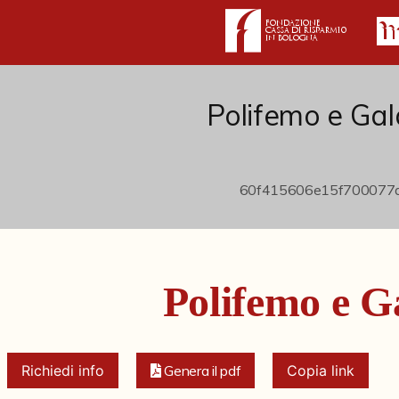
Polifemo e Ga
Polifemo e G
Richiedi info
Genera il pdf
Copia link