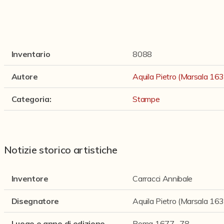
Inventario
8088
Autore
Aquila Pietro (Marsala 16
Categoria
:
Stampe
Notizie storico artistiche
Inventore
Carracci Annibale
Disegnatore
Aquila Pietro (Marsala 16
Luogo e anno di edizione
Roma 1677 -78