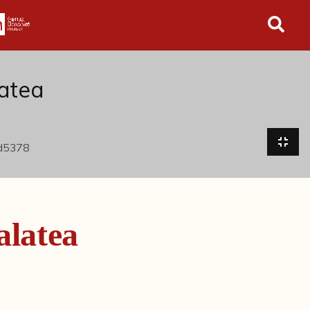
in tutto l'archivio
latea
alatea