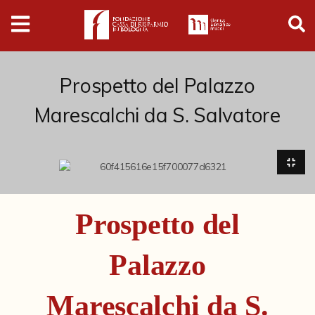
Digital
Humanities
Donazioni
Prospetto del Palazzo
Marescalchi da S. Salvatore
Pubblicazioni
Collezioni
Arti Applicate
Prospetto del
Cataloghi storici
Palazzo
Dipinti
Disegni
Marescalchi da S.