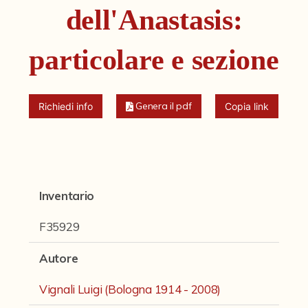
Fondi archivistici e raccolte documentarie
dell'Anastasis:
Fondi Fotografici
particolare e sezione
Fotografia e Nuovi Media
Manoscritti
Genera il pdf
Richiedi info
Copia link
Sculture
Stampe
Strumenti Musicali
Testi a Stampa
Inventario
F35929
virtual tour
Autore
Il progetto Digital Humanities
Vignali Luigi (Bologna 1914 - 2008)