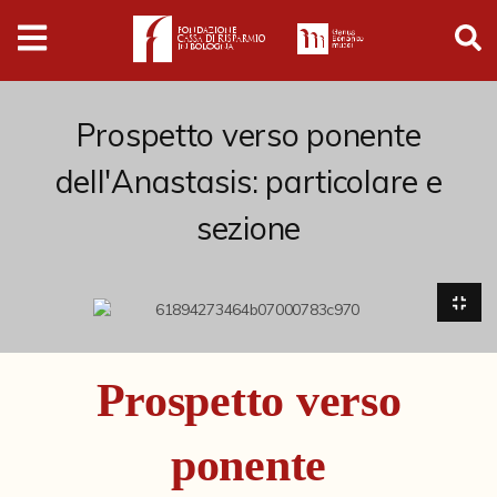
Digital
Humanities
Donazioni
Prospetto verso ponente
dell'Anastasis: particolare e
Pubblicazioni
sezione
Collezioni
Arti Applicate
Cataloghi storici
Prospetto verso
Dipinti
ponente
Disegni