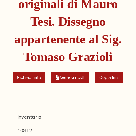
originali di Mauro
Fondi archivistici e raccolte documentarie
Fondi Fotografici
Tesi. Dissegno
Fotografia e Nuovi Media
appartenente al Sig.
Manoscritti
Sculture
Tomaso Grazioli
Stampe
Strumenti Musicali
Genera il pdf
Richiedi info
Copia link
Testi a Stampa
virtual tour
Inventario
Il progetto Digital Humanities
10812