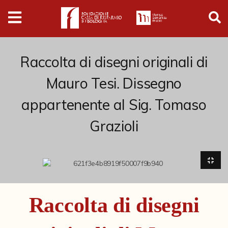
Digital
Humanities
Donazioni
Raccolta di disegni originali di
Mauro Tesi. Dissegno
Pubblicazioni
appartenente al Sig. Tomaso
Grazioli
Collezioni
Arti Applicate
Cataloghi storici
Dipinti
Raccolta di disegni
Disegni