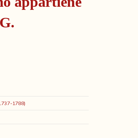
no appartiene
.G.
 (1737-1788)