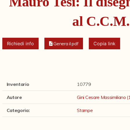
Mauro Tesi: Il diseg
al C.C.M
Richiedi info
Genera il pdf
Copia link
Inventario
10779
Autore
Gini Cesare Massimiliano
Categoria
:
Stampe