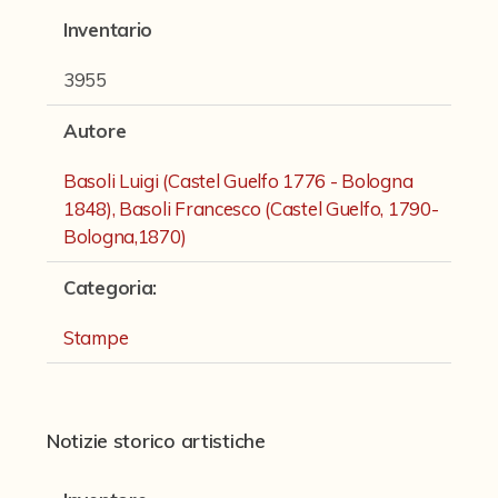
Fondi archivistici e raccolte documentarie
Inventario
Fondi Fotografici
3955
Fotografia e Nuovi Media
Autore
Manoscritti
Basoli Luigi (Castel Guelfo 1776 - Bologna
Sculture
1848), Basoli Francesco (Castel Guelfo, 1790-
Stampe
Bologna,1870)
Strumenti Musicali
Categoria
:
Testi a Stampa
Stampe
virtual tour
Notizie storico artistiche
Il progetto Digital Humanities