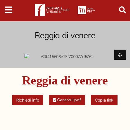
Digital
Humanities
Donazioni
Reggia di venere
Pubblicazioni
Collezioni
Reggia di venere
Arti Applicate
Cataloghi storici
Genera il pdf
Richiedi info
Copia link
Dipinti
Disegni