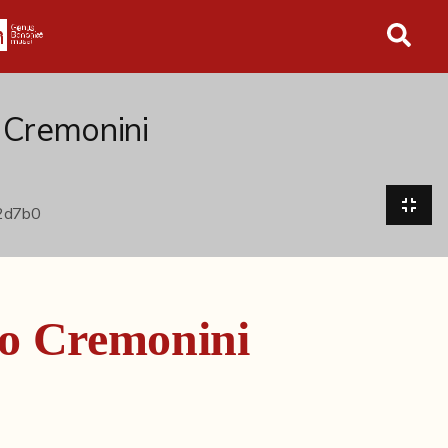
in tutto l'archivio
 Cremonini
do Cremonini