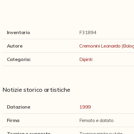
Inventario
F31894
Autore
Cremonini Leonardo (Bolog
Categoria
:
Dipinti
Notizie storico artistiche
Datazione
1999
Firma
Firmato e datato
Tecnica e supporto
Tecnica mista su tela