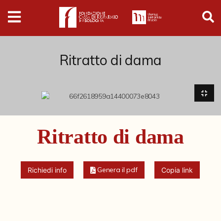
Digital
Humanities
Donazioni
Ritratto di dama
Pubblicazioni
Collezioni
Ritratto di dama
Arti Applicate
Cataloghi storici
Genera il pdf
Richiedi info
Copia link
Dipinti
Disegni