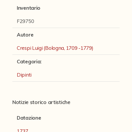
Fondi archivistici e raccolte documentarie
Inventario
Fondi Fotografici
F29750
Fotografia e Nuovi Media
Autore
Manoscritti
Crespi Luigi (Bologna, 1709 -1779)
Sculture
Stampe
Categoria
:
Strumenti Musicali
Dipinti
Testi a Stampa
virtual tour
Notizie storico artistiche
Datazione
Il progetto Digital Humanities
1737