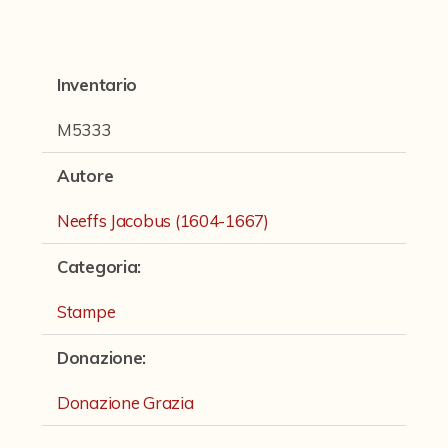
Fondi archivistici e raccolte documentarie
Fondi Fotografici
Inventario
Fotografia e Nuovi Media
Manoscritti
M5333
Sculture
Autore
Stampe
Neeffs Jacobus (1604-1667)
Strumenti Musicali
Categoria
:
Testi a Stampa
Stampe
virtual tour
Donazione
:
Il progetto Digital Humanities
Donazione Grazia