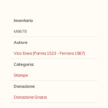
Fondi archivistici e raccolte documentarie
Fondi Fotografici
Inventario
Fotografia e Nuovi Media
Manoscritti
M6678
Sculture
Autore
Stampe
Vico Enea (Parma 1523 - Ferrara 1567)
Strumenti Musicali
Categoria
:
Testi a Stampa
Stampe
virtual tour
Donazione
:
Il progetto Digital Humanities
Donazione Grazia