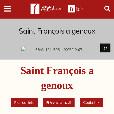
Digital
Humanities
Donazioni
Saint François a genoux
Pubblicazioni
Collezioni
Saint François a
Arti Applicate
genoux
Cataloghi storici
Dipinti
Genera il pdf
Richiedi info
Copia link
Disegni