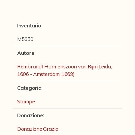
Fondi archivistici e raccolte documentarie
Fondi Fotografici
Inventario
Fotografia e Nuovi Media
Manoscritti
M5650
Sculture
Autore
Stampe
Rembrandt Harmenszoon van Rijn (Leida,
Strumenti Musicali
1606 - Amsterdam, 1669)
Testi a Stampa
Categoria
:
virtual tour
Stampe
Donazione
:
Il progetto Digital Humanities
Donazione Grazia