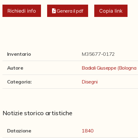
Richiedi info
Genera il pdf
Copia link
Inventario
M35677-0172
Autore
Badiali Giuseppe (Bologn
Categoria
:
Disegni
Notizie storico artistiche
Datazione
1840