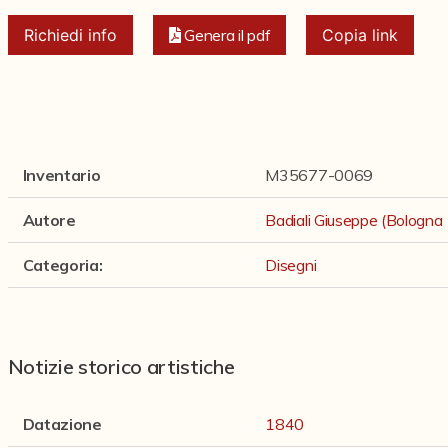
Richiedi info
Genera il pdf
Copia link
Inventario
M35677-0069
Autore
Badiali Giuseppe (Bologn
Categoria
:
Disegni
Notizie storico artistiche
Datazione
1840