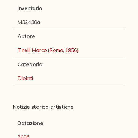
Fondi archivistici e raccolte documentarie
Inventario
Fondi Fotografici
M32438a
Fotografia e Nuovi Media
Autore
Manoscritti
Tirelli Marco (Roma, 1956)
Sculture
Stampe
Categoria
:
Strumenti Musicali
Dipinti
Testi a Stampa
virtual tour
Notizie storico artistiche
Datazione
Il progetto Digital Humanities
2006