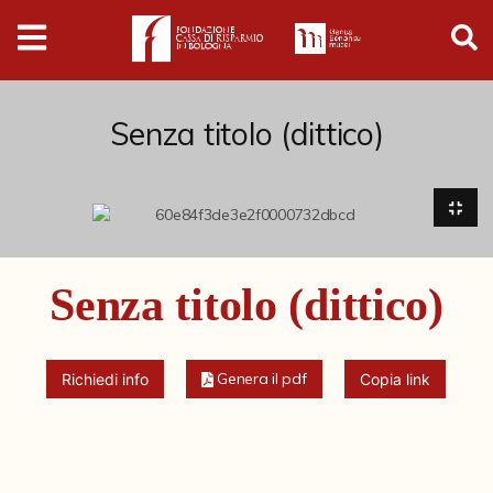
Digital
Humanities
Donazioni
Senza titolo (dittico)
Pubblicazioni
Collezioni
Senza titolo (dittico)
Arti Applicate
Cataloghi storici
Genera il pdf
Richiedi info
Copia link
Dipinti
Disegni