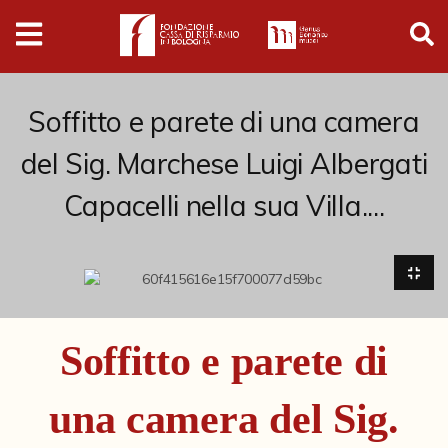
Digital
Humanities
Donazioni
Soffitto e parete di una camera
del Sig. Marchese Luigi Albergati
Pubblicazioni
Capacelli nella sua Villa....
Collezioni
Arti Applicate
Cataloghi storici
Soffitto e parete di
Dipinti
una camera del Sig.
Disegni