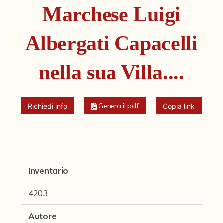
Fondi archivistici e raccolte documentarie
Marchese Luigi
Fondi Fotografici
Albergati Capacelli
Fotografia e Nuovi Media
Manoscritti
nella sua Villa....
Sculture
Stampe
Genera il pdf
Richiedi info
Copia link
Strumenti Musicali
Testi a Stampa
virtual tour
Inventario
4203
Il progetto Digital Humanities
Autore