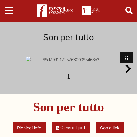
Digital
Humanities
Donazioni
Son per tutto
Pubblicazioni
Collezioni
1
Arti Applicate
Son per tutto
Cataloghi storici
Dipinti
Disegni
Genera il pdf
Richiedi info
Copia link