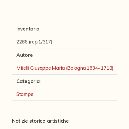
Fondi archivistici e raccolte documentarie
Fondi Fotografici
Fotografia e Nuovi Media
Inventario
Manoscritti
2266 (rep.1/317)
Sculture
Autore
Stampe
Mitelli Giuseppe Maria (Bologna 1634- 1718)
Strumenti Musicali
Categoria
:
Testi a Stampa
Stampe
virtual tour
Il progetto Digital Humanities
Notizie storico artistiche