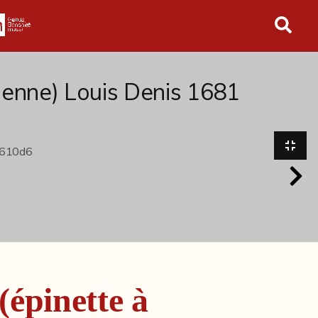
in tutto l'archivio
alienne) Louis Denis 1681
(épinette à