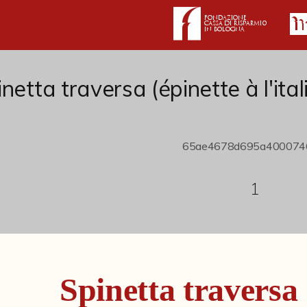
netta traversa (épinette à l'it
1
Spinetta traversa 