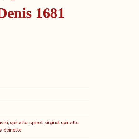
 Denis 1681
avini
,
spinetta
,
spinet
,
virginal
,
spinetta
s
,
épinette