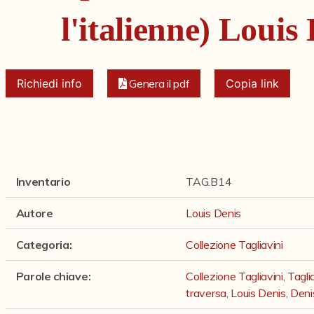
l'italienne) Louis
Richiedi info
Genera il pdf
Copia link
Inventario
TAG.B14
Autore
Louis Denis
Categoria
:
Collezione Tagliavini
Parole chiave
:
Collezione Tagliavini
,
Tagli
traversa
,
Louis Denis
,
Deni