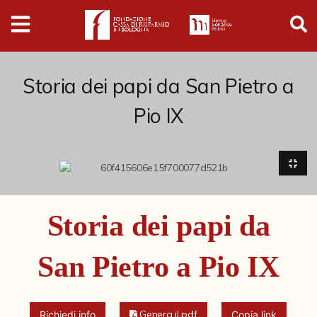
Digital
Humanities
Donazioni
Storia dei papi da San Pietro a
Pio IX
Pubblicazioni
Collezioni
Arti Applicate
Storia dei papi da
Cataloghi storici
San Pietro a Pio IX
Dipinti
Disegni
Genera il pdf
Richiedi info
Copia link