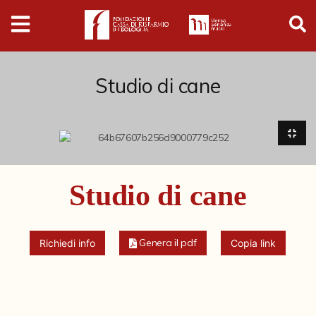
Digital
Humanities
Donazioni
Studio di cane
Pubblicazioni
Collezioni
Studio di cane
Arti Applicate
Cataloghi storici
Genera il pdf
Richiedi info
Copia link
Dipinti
Disegni