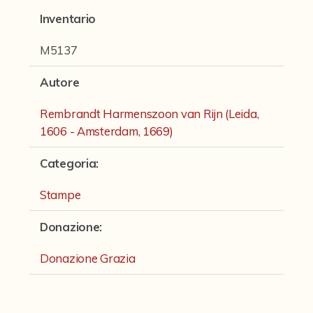
Fondi archivistici e raccolte documentarie
Inventario
Fondi Fotografici
M5137
Fotografia e Nuovi Media
Autore
Manoscritti
Rembrandt Harmenszoon van Rijn (Leida,
Sculture
1606 - Amsterdam, 1669)
Stampe
Categoria
:
Strumenti Musicali
Stampe
Testi a Stampa
Donazione
:
virtual tour
Donazione Grazia
Il progetto Digital Humanities