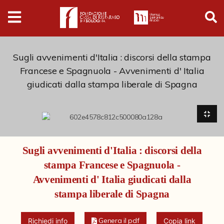
Digital
Humanities
Donazioni
Sugli avvenimenti d'Italia : discorsi della stampa
Francese e Spagnuola - Avvenimenti d' Italia
giudicati dalla stampa liberale di Spagna
Pubblicazioni
Collezioni
Sugli avvenimenti d'Italia : discorsi della
Arti Applicate
stampa Francese e Spagnuola -
Cataloghi storici
Avvenimenti d' Italia giudicati dalla
Schedario Ambrosini-Matteuzzi
stampa liberale di Spagna
Dipinti
Genera il pdf
Richiedi info
Copia link