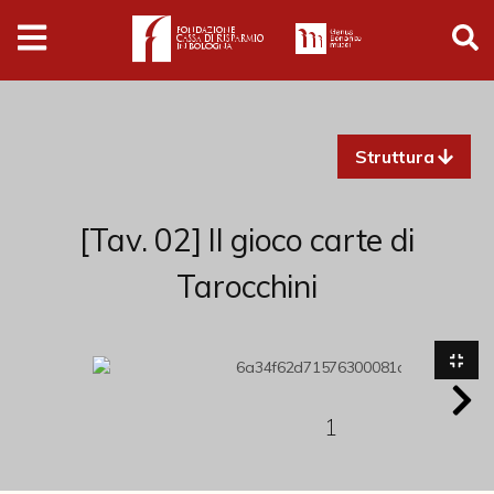
Digital
Humanities
Donazioni
Struttura
Pubblicazioni
[Tav. 02] Il gioco carte di
Collezioni
Tarocchini
Arti Applicate
Cataloghi storici
Dipinti
1
Disegni