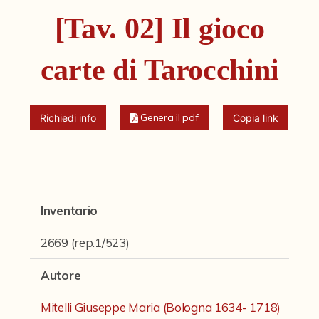
Fondi archivistici e raccolte documentarie
[Tav. 02] Il gioco
Fondi Fotografici
carte di Tarocchini
Fotografia e Nuovi Media
Manoscritti
Sculture
Genera il pdf
Richiedi info
Copia link
Stampe
Strumenti Musicali
Testi a Stampa
Inventario
virtual tour
2669 (rep.1/523)
Autore
Il progetto Digital Humanities
Mitelli Giuseppe Maria (Bologna 1634- 1718)