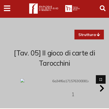
Digital
Humanities
Donazioni
Struttura
Pubblicazioni
[Tav. 05] Il gioco di carte di
Collezioni
Tarocchini
Arti Applicate
Cataloghi storici
Dipinti
1
Disegni