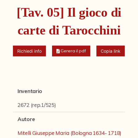
Fondi archivistici e raccolte documentarie
[Tav. 05] Il gioco di
Fondi Fotografici
carte di Tarocchini
Fotografia e Nuovi Media
Manoscritti
Sculture
Genera il pdf
Richiedi info
Copia link
Stampe
Strumenti Musicali
Testi a Stampa
Inventario
virtual tour
2672 (rep.1/525)
Autore
Il progetto Digital Humanities
Mitelli Giuseppe Maria (Bologna 1634- 1718)