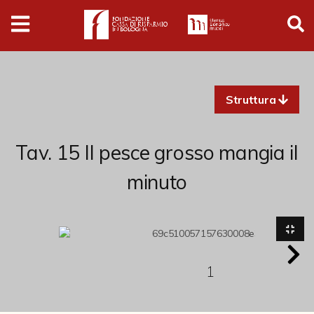
Digital
Humanities
Donazioni
Struttura
Pubblicazioni
Tav. 15 Il pesce grosso mangia il
Collezioni
minuto
Arti Applicate
Cataloghi storici
Dipinti
1
Disegni