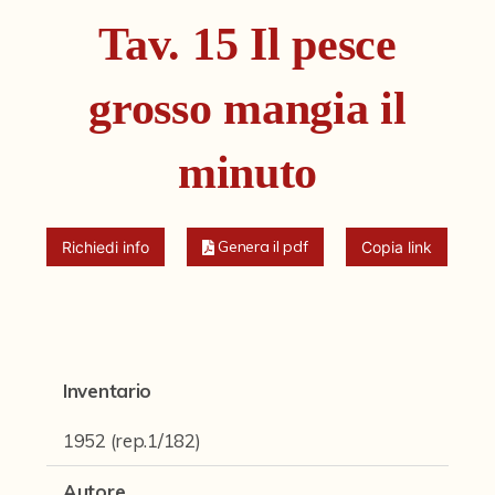
Fondi archivistici e raccolte documentarie
Tav. 15 Il pesce
Fondi Fotografici
grosso mangia il
Fotografia e Nuovi Media
Manoscritti
minuto
Sculture
Stampe
Genera il pdf
Richiedi info
Copia link
Strumenti Musicali
Testi a Stampa
virtual tour
Inventario
1952 (rep.1/182)
Il progetto Digital Humanities
Autore