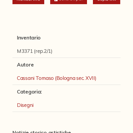
Fondi archivistici e raccolte documentarie
Fondi Fotografici
Fotografia e Nuovi Media
Manoscritti
Inventario
Sculture
M3371 (rep.2/1)
Stampe
Autore
Strumenti Musicali
Cassani Tomaso (Bologna sec. XVII)
Testi a Stampa
Categoria
:
virtual tour
Disegni
Il progetto Digital Humanities
Notizie storico artistiche