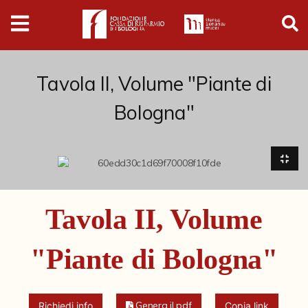
Digital
Humanities
Donazioni
Tavola II, Volume "Piante di
Bologna"
Pubblicazioni
Collezioni
Arti Applicate
Tavola II, Volume
Cataloghi storici
"Piante di Bologna"
Dipinti
Disegni
Genera il pdf
Richiedi info
Copia link