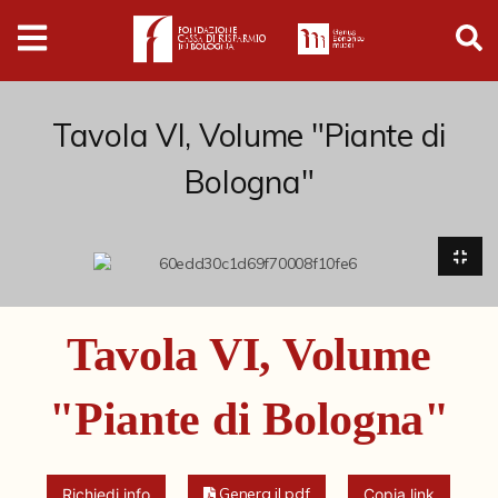
Digital
Humanities
Donazioni
Tavola VI, Volume "Piante di
Bologna"
Pubblicazioni
Collezioni
Arti Applicate
Tavola VI, Volume
Cataloghi storici
"Piante di Bologna"
Dipinti
Disegni
Genera il pdf
Richiedi info
Copia link