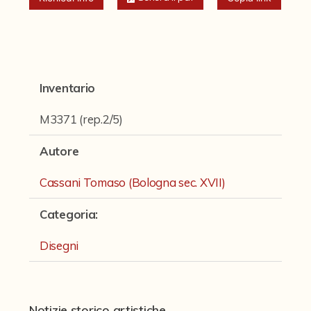
Fondi archivistici e raccolte documentarie
Fondi Fotografici
Fotografia e Nuovi Media
Manoscritti
Inventario
Sculture
M3371 (rep.2/5)
Stampe
Autore
Strumenti Musicali
Cassani Tomaso (Bologna sec. XVII)
Testi a Stampa
Categoria
:
virtual tour
Disegni
Il progetto Digital Humanities
Notizie storico artistiche