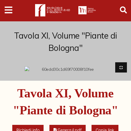
Digital
Humanities
Donazioni
Tavola XI, Volume "Piante di
Bologna"
Pubblicazioni
Collezioni
Arti Applicate
Tavola XI, Volume
Cataloghi storici
"Piante di Bologna"
Dipinti
Disegni
Genera il pdf
Richiedi info
Copia link