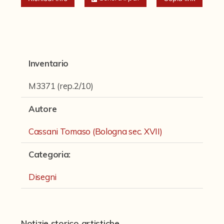
Fondi archivistici e raccolte documentarie
Fondi Fotografici
Fotografia e Nuovi Media
Manoscritti
Inventario
Sculture
M3371 (rep.2/10)
Stampe
Autore
Strumenti Musicali
Cassani Tomaso (Bologna sec. XVII)
Testi a Stampa
Categoria
:
virtual tour
Disegni
Il progetto Digital Humanities
Notizie storico artistiche