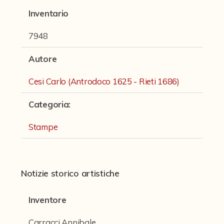
Fondi archivistici e raccolte documentarie
Inventario
Fondi Fotografici
7948
Fotografia e Nuovi Media
Autore
Manoscritti
Cesi Carlo (Antrodoco 1625 - Rieti 1686)
Sculture
Stampe
Categoria
:
Strumenti Musicali
Stampe
Testi a Stampa
virtual tour
Notizie storico artistiche
Inventore
Il progetto Digital Humanities
Carracci Annibale