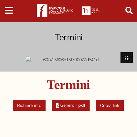
Digital
Humanities
Donazioni
Termini
Pubblicazioni
Collezioni
Termini
Arti Applicate
Cataloghi storici
Genera il pdf
Richiedi info
Copia link
Dipinti
Disegni