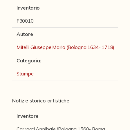
Fondi archivistici e raccolte documentarie
Inventario
Fondi Fotografici
F30010
Fotografia e Nuovi Media
Autore
Manoscritti
Mitelli Giuseppe Maria (Bologna 1634- 1718)
Sculture
Stampe
Categoria
:
Strumenti Musicali
Stampe
Testi a Stampa
virtual tour
Notizie storico artistiche
Inventore
Il progetto Digital Humanities
Carracci Annibale (Bologna 1560- Roma