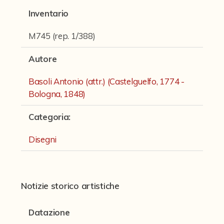
Fondi archivistici e raccolte documentarie
Inventario
Fondi Fotografici
M745 (rep. 1/388)
Fotografia e Nuovi Media
Autore
Manoscritti
Basoli Antonio (attr.) (Castelguelfo, 1774 -
Sculture
Bologna, 1848)
Stampe
Categoria
:
Strumenti Musicali
Disegni
Testi a Stampa
virtual tour
Notizie storico artistiche
Il progetto Digital Humanities
Datazione