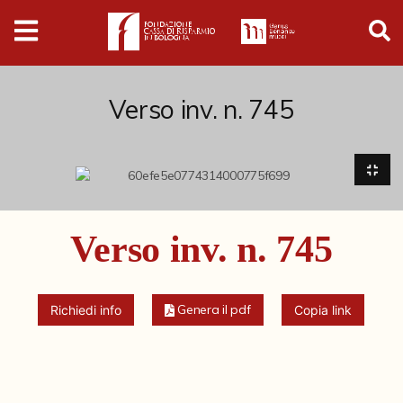
Digital
Humanities
Donazioni
Verso inv. n. 745
Pubblicazioni
Collezioni
Verso inv. n. 745
Arti Applicate
Cataloghi storici
Genera il pdf
Richiedi info
Copia link
Dipinti
Disegni