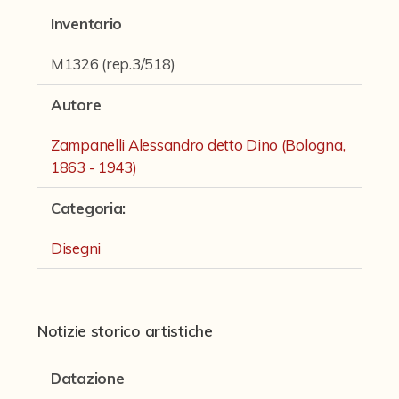
Fondi archivistici e raccolte documentarie
Inventario
Fondi Fotografici
M1326 (rep.3/518)
Fotografia e Nuovi Media
Autore
Manoscritti
Zampanelli Alessandro detto Dino (Bologna,
Sculture
1863 - 1943)
Stampe
Categoria
:
Strumenti Musicali
Disegni
Testi a Stampa
virtual tour
Notizie storico artistiche
Il progetto Digital Humanities
Datazione