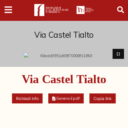
Digital
Humanities
Donazioni
Via Castel Tialto
Pubblicazioni
Collezioni
Via Castel Tialto
Arti Applicate
Cataloghi storici
Genera il pdf
Richiedi info
Copia link
Dipinti
Disegni