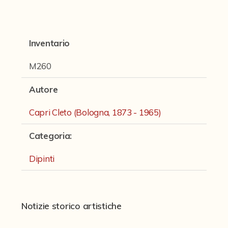
Fondi archivistici e raccolte documentarie
Fondi Fotografici
Inventario
Fotografia e Nuovi Media
Manoscritti
M260
Sculture
Autore
Stampe
Capri Cleto (Bologna, 1873 - 1965)
Strumenti Musicali
Categoria
:
Testi a Stampa
Dipinti
virtual tour
Il progetto Digital Humanities
Notizie storico artistiche