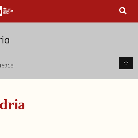
in tutto l'archivio
ria
dria