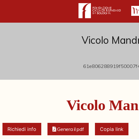
Vicolo Mand
Vicolo Man
Richiedi info
Genera il pdf
Copia link