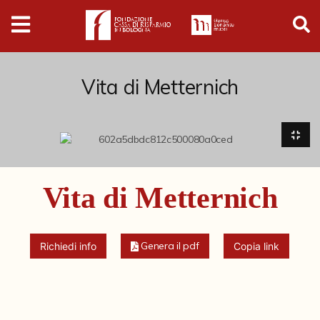
Digital
Humanities
Donazioni
Vita di Metternich
Pubblicazioni
Collezioni
Vita di Metternich
Arti Applicate
Cataloghi storici
Genera il pdf
Richiedi info
Copia link
Schedario Ambrosini-Matteuzzi
Dipinti