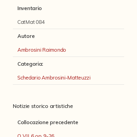
Disegni
Inventario
Fondi archivistici e raccolte documentarie
CatMat 084
Fondi Fotografici
Autore
Fotografia e Nuovi Media
Ambrosini Raimondo
Manoscritti
Sculture
Categoria
:
Stampe
Schedario Ambrosini-Matteuzzi
Strumenti Musicali
Testi a Stampa
Notizie storico artistiche
virtual tour
Collocazione precedente
Il progetto Digital Humanities
Q. VII. 6 op. 9-26