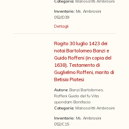
Contattaci
Categoria
:
Manoscritti Ambrosini
Inventario:
Ms. Ambrosini
052/D39
Dettagli
Rogito 30 luglio 1423 dei
notai Bartolomeo Banzi e
Guido Roffeni (in copia del
1638). Testamento di
Guglielmo Roffeni, marito di
Betisia Piatesi
Autore:
Banzi Bartolomeo
,
Roffeni Guido del fu Vita
quondam Bonifacio
Categoria
:
Manoscritti Ambrosini
Inventario:
Ms. Ambrosini
052/C15