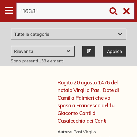
Digital
Humanities
Donazioni
Applica
Pubblicazioni
Sono presenti
133
elementi
Collezioni
Rogito 20 agosto 1476 del
notaio Virgilio Pasi. Dote di
virtual tour
Camilla Palmieri che va
sposa a Francesco del fu
Giacomo Conti di
Il progetto Digital Humanities
Casalecchio dei Conti
Autore:
Pasi Virgilio