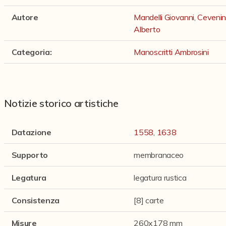
Autore
Mandelli Giovanni
,
Cevenini
Alberto
Categoria
:
Manoscritti Ambrosini
Notizie storico artistiche
Datazione
1558
,
1638
Supporto
membranaceo
Legatura
legatura rustica
Consistenza
[8] carte
Misure
260x178 mm