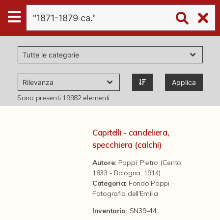
Digital
Humanities
Donazioni
Applica
Pubblicazioni
Sono presenti
19982
elementi
Collezioni
Capitelli - candeliera,
specchiera (calchi)
virtual tour
Autore:
Poppi, Pietro (Cento,
1833 - Bologna, 1914)
Categoria
:
Fondo Poppi -
Il progetto Digital Humanities
Fotografia dell'Emilia
Inventario:
SN39-44