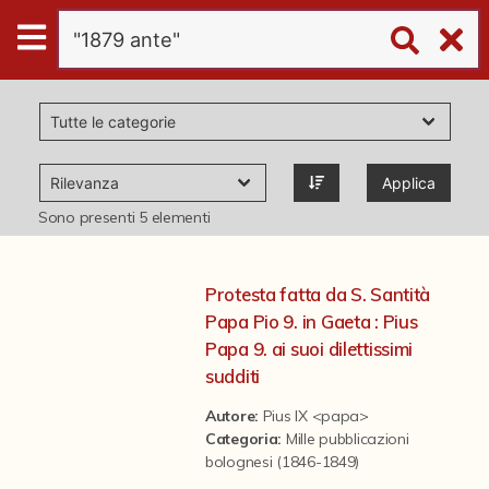
Digital
Humanities
Donazioni
Applica
Pubblicazioni
Sono presenti
5
elementi
Collezioni
Protesta fatta da S. Santità
Papa Pio 9. in Gaeta : Pius
virtual tour
Papa 9. ai suoi dilettissimi
sudditi
Il progetto Digital Humanities
Autore:
Pius IX <papa>
Categoria
:
Mille pubblicazioni
bolognesi (1846-1849)