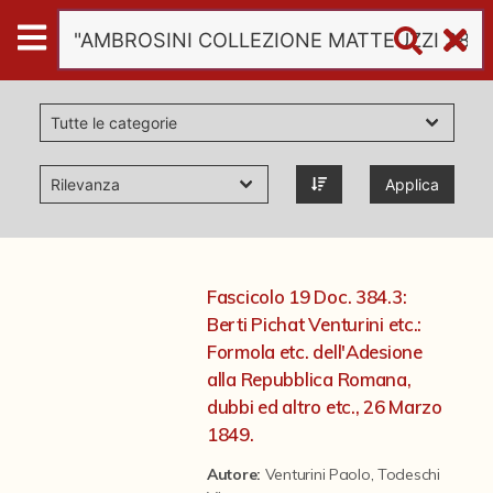
Digital
Humanities
Donazioni
Applica
Pubblicazioni
Collezioni
Fascicolo 19 Doc. 384.3:
Berti Pichat Venturini etc.:
virtual tour
Formola etc. dell'Adesione
alla Repubblica Romana,
dubbi ed altro etc., 26 Marzo
Il progetto Digital Humanities
1849.
Autore:
Venturini Paolo
,
Todeschi